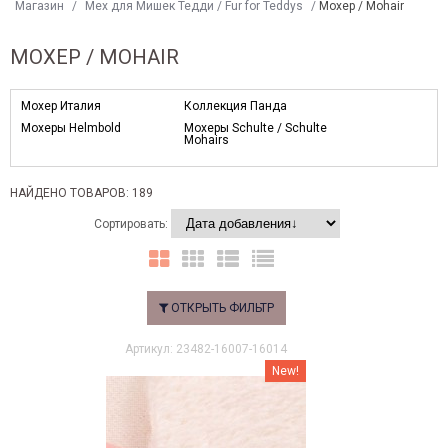
Магазин
/
Мех для Мишек Тедди / Fur for Teddys
/
Моxер / Mohair
МОXЕР / MOHAIR
Мохер Италия
Коллекция Панда
Мохеры Helmbold
Мохеры Sсhulte / Schulte
Mohairs
НАЙДЕНО ТОВАРОВ: 189
Сортировать:
ОТКРЫТЬ ФИЛЬТР
Артикул: 23482-16007-16014
New!