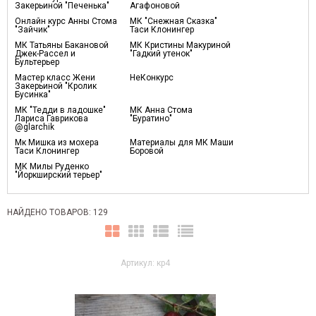
Закерьиной "Печенька"
Агафоновой
Онлайн курс Анны Стома
МК "Снежная Сказка"
"Зайчик"
Таси Клонингер
МК Татьяны Бакановой
МК Кристины Макуриной
Джек-Рассел и
"Гадкий утенок"
Бультерьер
Мастер класс Жени
НеКонкурс
Закерьиной "Кролик
Бусинка"
МК "Тедди в ладошке"
МК Анна Стома
Лариса Гаврикова
"Буратино"
@glarchik
Мк Мишка из мохера
Материалы для МК Маши
Таси Клонингер
Боровой
МК Милы Руденко
"Йоркширский терьер"
НАЙДЕНО ТОВАРОВ: 129
Артикул: кр4