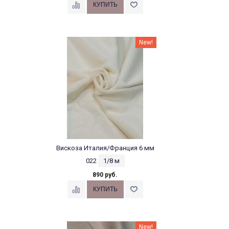
New!
Вискоза Италия/Франция 6 мм
022
1/8 м
890 руб.
New!