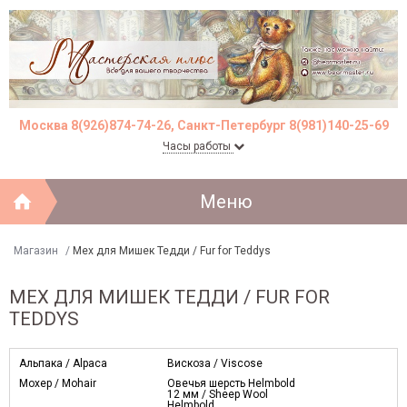
Москва 8(926)874-74-26, Санкт-Петербург 8(981)140-25-69
Часы работы
Меню
Магазин
/
Мех для Мишек Тедди / Fur for Teddys
МЕХ ДЛЯ МИШЕК ТЕДДИ / FUR FOR
TEDDYS
Альпака / Alpaca
Вискоза / Viscose
Моxер / Mohair
Овечья шерсть Helmbold
12 мм / Sheep Wool
Helmbold