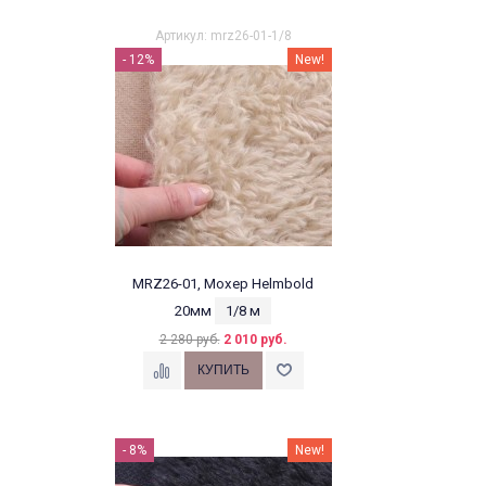
Артикул: mrz26-01-1/8
- 12%
New!
MRZ26-01, Мохер Helmbold
20мм
1/8 м
2 280 руб.
2 010 руб.
- 8%
New!