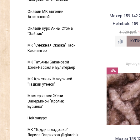
Закерьиной "Печенька"
Онлайн МК Евгении
Мохер 159-142 2
Агафоновой
Helmbold 159-
Онлайн курс Анны Стома
1 920 руб.
1
"Зайчик"
МК "Снежная Сказка" Таси
Клонингер
МК Татьяны Бакановой
Артикул
Джек-Рассел и Бультерьер
- 4%
МК Кристины Макуриной
"Гадкий утенок"
Мастер класс Жени
Закерьиной "Кролик
Бусинка"
НеКонкурс
МК "Тедди в ладошке"
Лариса Гаврикова @glarchik
Мохер 158-1