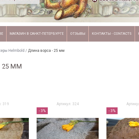
ВЕ
МАГАЗИН В САНКТ-ПЕТЕРБУРГЕ
ОТЗЫВЫ
КОНТАКТЫ - CONTACTS
еры Helmbold
/
Длина ворса - 25 мм
 25 ММ
: 319
Артикул: 324
Артику
- 3%
- 3%