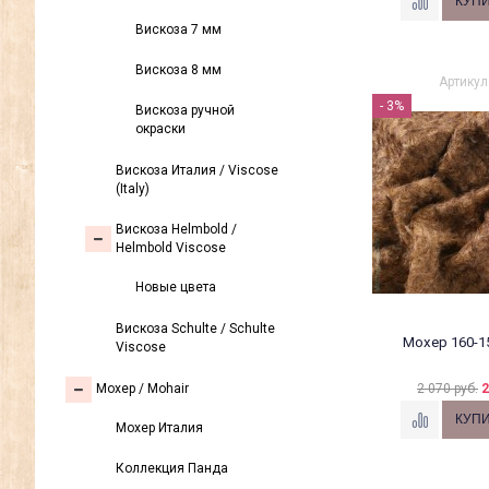
Вискоза 7 мм
Вискоза 8 мм
Артикул
- 3%
Вискоза ручной
окраски
Вискоза Италия / Viscose
(Italy)
Вискоза Helmbold /
Helmbold Viscose
Новые цвета
Вискоза Sсhulte / Schulte
Мохер 160-1
Viscose
2 070 руб.
2
Моxер / Mohair
Мохер Италия
Коллекция Панда