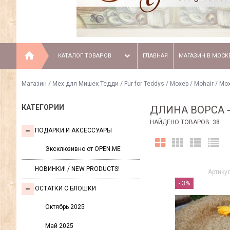
КАТАЛОГ ТОВАРОВ
ГЛАВНАЯ
МАГАЗИН В МОСК
Магазин
/
Мех для Мишек Тедди / Fur for Teddys
/
Моxер / Mohair
/
Мох
КАТЕГОРИИ
ДЛИНА ВОРСА -
НАЙДЕНО ТОВАРОВ: 38
ПОДАРКИ И АКСЕССУАРЫ
Эксклюзивно от OPEN.ME
НОВИНКИ! / NEW PRODUCTS!
Артикул
- 3%
ОСТАТКИ С БЛОШКИ
Октябрь 2025
Май 2025