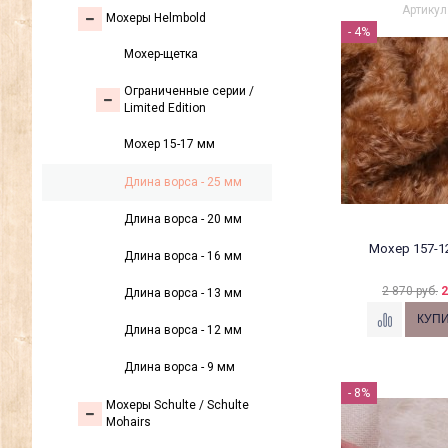
Артикул
Мохеры Helmbold
- 4%
Мохер-щетка
Ограниченные серии /
Limited Edition
Мохер 15-17 мм
Длина ворса - 25 мм
Длина ворса - 20 мм
Мохер 157-1
Длина ворса - 16 мм
2 870 руб.
2
Длина ворса - 13 мм
Длина ворса - 12 мм
Длина ворса - 9 мм
- 8%
Мохеры Sсhulte / Schulte
Mohairs