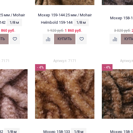
5 мм / Mohair
Мохер 159-144 25 мм / Mohair
Мохер 158-1
142
1/8 м
Helmbold 159-144
1/8 м
 860 руб.
1 920 руб.
1 860 руб.
3 020 руб.
: 7171
Артикул: 7171
Артикул
- 4%
- 4%
32
1/8 м
Мохер 158-133
1/8 м
Мохер 158-1