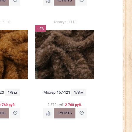
: 7110
Артикул: 7110
- 4%
20
1/8 м
Мохер 157-121
1/8 м
2 760 руб.
2 870 руб.
2 760 руб.