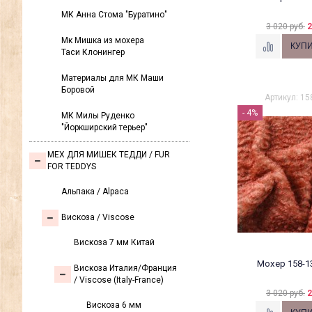
МК Анна Стома "Буратино"
3 020 руб.
2
Мк Мишка из мохера
Таси Клонингер
Материалы для МК Маши
Боровой
Артикул: 15
- 4%
МК Милы Руденко
"Йоркширский терьер"
МЕХ ДЛЯ МИШЕК ТЕДДИ / FUR
FOR TEDDYS
Альпака / Alpaca
Вискоза / Viscose
Вискоза 7 мм Китай
Мохер 158-1
Вискоза Италия/Франция
/ Viscose (Italy-France)
3 020 руб.
2
Вискоза 6 мм