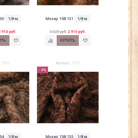
30
1/8 м
Мохер 158-131
1/8 м
2 910 руб.
3 020 руб.
2 910 руб.
: 7171
Артикул: 7171
- 4%
34
1/8 м
Мохер 158-135
1/8 м