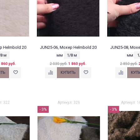
р Helmbold 20
JUN25-06, Мохер Helmbold 20
JUN25-08, Мохе
/8 м
мм
1/8 м
мм
1
 860 руб.
2 030 руб.
1 860 руб.
2 850 руб.
л: 322
Артикул: 326
Артикул: 1
- 3%
- 3%