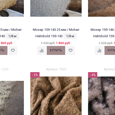
5 мм / Mohair
Мохер 159-143 25 мм / Mohair
Мохер 159-146 
140
1/8 м
Helmbold 159-143
1/8 м
Helmbold 159
 860 руб.
1 920 руб.
1 860 руб.
1 920 руб.
: 1223
Артикул: 7060
Артикул
- 3%
- 4%