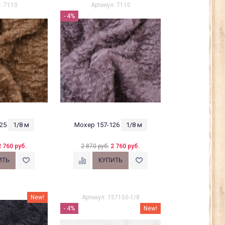
: 7110
Артикул: 7110
- 4%
25
1/8 м
Мохер 157-126
1/8 м
2 760 руб.
2 870 руб.
2 760 руб.
New!
Артикул: 157150-1/8
- 4%
New!