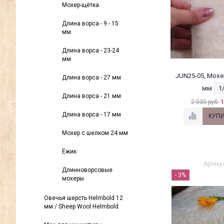
Мохер-щётка
Длина ворса - 9 - 15
мм
Длина ворса - 23-24
мм
JUN25-05, Мохе
Длина ворса - 27 мм
мм
1
Длина ворса - 21 мм
2 030 руб.
1
Длина ворса - 17 мм
Мохер с шелком 24 мм
Ёжик
Артику
Длинноворсовые
- 3%
мохеры
Овечья шерсть Helmbold 12
мм / Sheep Wool Helmbold