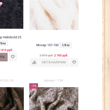
р Helmbold 25
/8 м
Мохер 157-150
1/8 м
2 610 руб.
2 870 руб.
2 760 руб.
60150-1/8
Артикул: 7186
- 3%