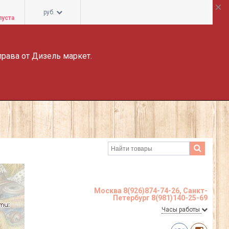
руб.
пуста
права от Дизель маркет.
Москва 8(926)874-74-26, Санкт-
Петербург 8(981)140-25-69
Часы работы