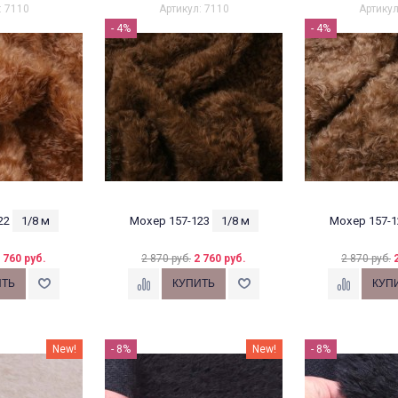
: 7110
Артикул: 7110
Артикул
- 4%
- 4%
22
1/8 м
Мохер 157-123
1/8 м
Мохер 157-1
 760 руб.
2 870 руб.
2 760 руб.
2 870 руб.
New!
- 8%
New!
- 8%