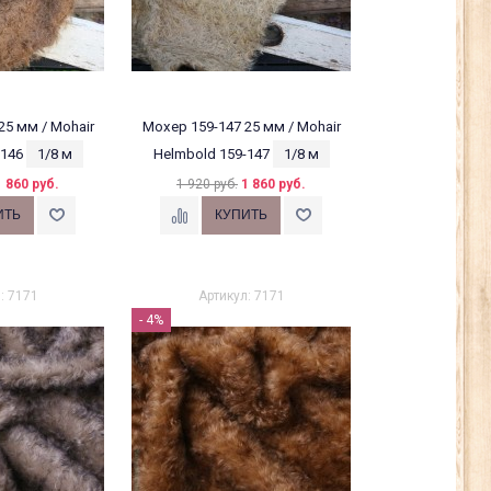
25 мм / Mohair
Мохер 159-147 25 мм / Mohair
-146
1/8 м
Helmbold 159-147
1/8 м
1 860 руб.
1 920 руб.
1 860 руб.
: 7171
Артикул: 7171
- 4%