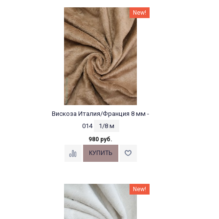
New!
Вискоза Италия/Франция 8 мм -
014
1/8 м
980 руб.
New!