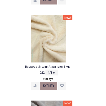
New!
Вискоза Италия/Франция 8 мм -
022
1/8 м
980 руб.
New!