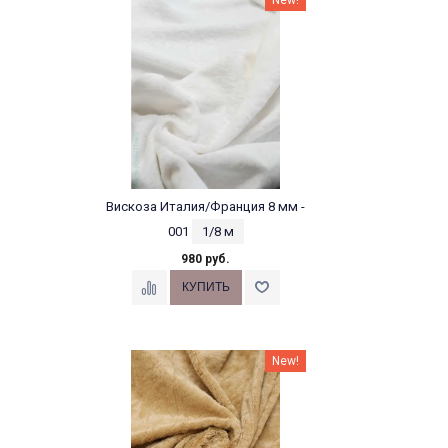
New!
Вискоза Италия/Франция 8 мм -
001
1/8 м
980 руб.
New!