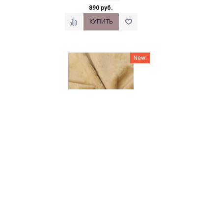
890 руб.
New!
Вискоза Италия/Франция 7 мм
шелковистая, 013
1/8 м
980 руб.