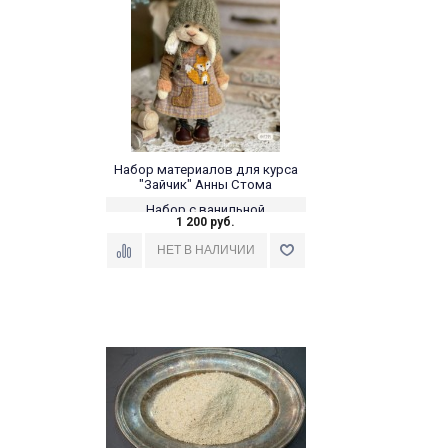
Набор материалов для курса
"Зайчик" Анны Стома
Набор с ванильной
1 200 руб.
вискозой 022