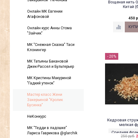
Закерьиной "Печенька"
Вощеная нить 0,
Китай (
Онлайн МК Евгении
Агафоновой
450 р
Онлайн курс Анны Стома
"Зайчик"
МК "Снежная Сказка" Таси
Клонингер
- 20%
МК Татьяны Бакановой
Джек-Рассел и Бультерьер
МК Кристины Макуриной
"Гадкий утенок"
Мастер класс Жени
Закерьиной "Кролик
Бусинка"
НеКонкурс
Кедровая струж
мелкая ф
МК "Тедди в ладошке"
Средняя фракц
Лариса Гаврикова @glarchik
250 руб.
2