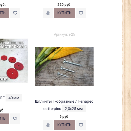
руб.
220 руб.
Артикул: т-25
BRE
40 мм
Шплинты Т-образные / T-shaped
cotterpins
2,0х25 мм
уб.
9 руб.