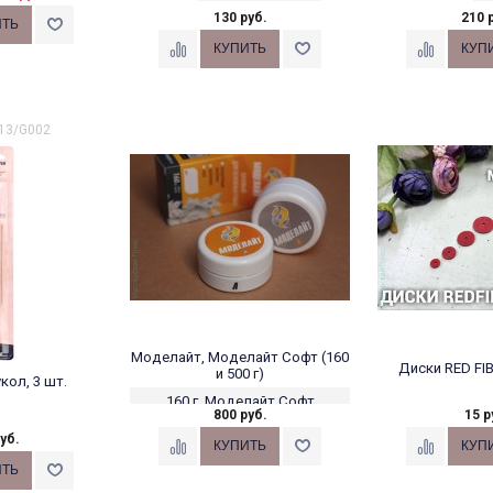
130 руб.
210 
213/G002
Моделайт, Моделайт Софт (160
Диски RED FI
и 500 г)
кол, 3 шт.
160 г, Моделайт Софт
800 руб.
15 р
(зеленая упаковка)
уб.