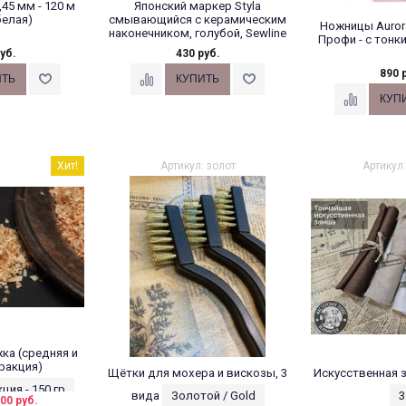
45 мм - 120 м
Японский маркер Styla
белая)
смывающийся с керамическим
Ножницы Aurora
наконечником, голубой, Sewline
Профи - с тонк
уб.
430 руб.
890 
Хит!
Артикул: золот
Артикул
ка (средняя и
ракция)
Щётки для мохера и вискозы, 3
Искусственная з
ия - 150 гр
вида
Золотой / Gold
3
00 руб.