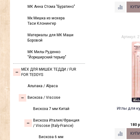
МК Анна Стома "Буратино"
Мк Мишка из мохера
Таси Клонингер
Материалы для МК Маши
Артикул: 
Боровой
МК Милы Руденко
"Йоркширский терьер"
МЕХ ДЛЯ МИШЕК ТЕДДИ / FUR
FOR TEDDYS
Альпака / Alpaca
Вискоза / Viscose
Иглы для ку
Вискоза 7 мм Китай
Вискоза Италия/Франция
180 р
/ Viscose (Italy-France)
Вискоза 6 мм