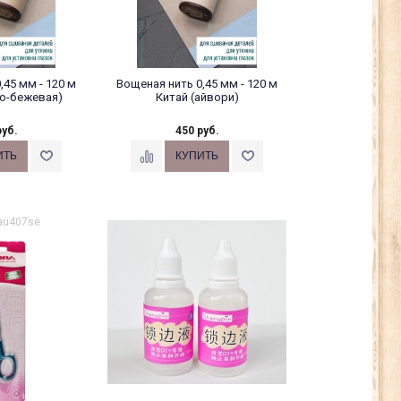
,45 мм - 120 м
Вощеная нить 0,45 мм - 120 м
ло-бежевая)
Китай (айвори)
руб.
450 руб.
 au407se