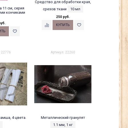
Средство для обработки края,
 11 см, серия
срезов ткани
10 мл
ими кончиками
250 руб.
руб.
: 22776
Артикул: 22260
амша, 4 цвета.
Металлический гранулят
1.1 мм, 1 кг