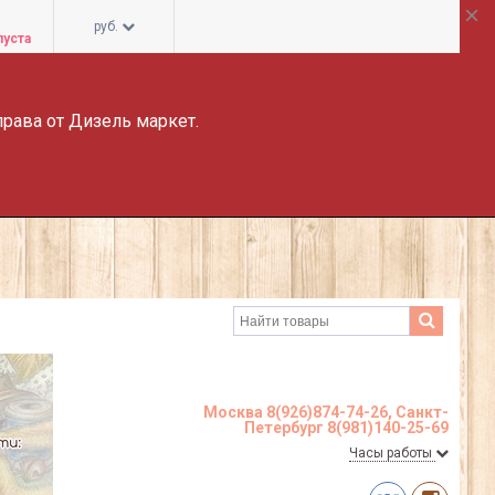
руб.
пуста
права от Дизель маркет.
Москва 8(926)874-74-26, Санкт-
Петербург 8(981)140-25-69
Часы работы