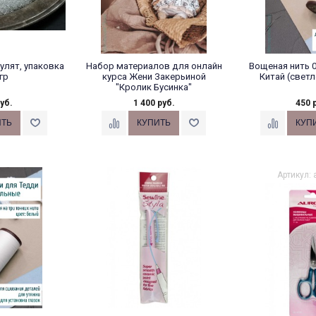
улят, упаковка
Набор материалов для онлайн
Вощеная нить 0
гр
курса Жени Закерьиной
Китай (свет
"Кролик Бусинка"
уб.
1 400 руб.
450 
Кролик в Платье с
кроликами, Вискоза 7.021
Артикул: