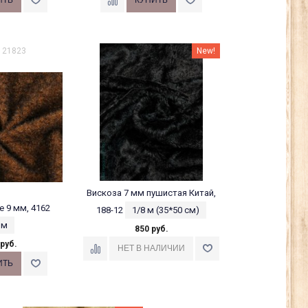
: 21823
New!
Вискоза 7 мм пушистая Китай,
e 9 мм, 4162
188-12
1/8 м (35*50 см)
 м
850 руб.
 руб.