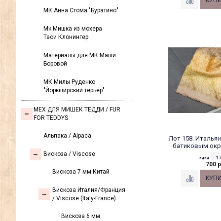
МК Анна Стома "Буратино"
Мк Мишка из мохера
Таси Клонингер
Материалы для МК Маши
Боровой
МК Милы Руденко
"Йоркширский терьер"
МЕХ ДЛЯ МИШЕК ТЕДДИ / FUR
FOR TEDDYS
Альпака / Alpaca
Лот 158. Итальян
батиковым окр
Вискоза / Viscose
мм
1
700 р
Вискоза 7 мм Китай
Вискоза Италия/Франция
/ Viscose (Italy-France)
Вискоза 6 мм