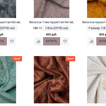
шистая Китай,
Вискоза 7 мм пушистая Китай,
Вискоза пушиста
 (35*50 см)
188-15
1/8 м (35*50 см)
Размер 1/8 
уб.
850 руб.
850 
New!
New!