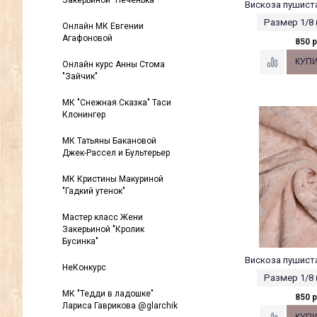
Закерьиной "Печенька"
Вискоза пушиста
Размер 1/8 
Онлайн МК Евгении
Агафоновой
850 р
Онлайн курс Анны Стома
"Зайчик"
МК "Снежная Сказка" Таси
Клонингер
МК Татьяны Бакановой
Джек-Рассел и Бультерьер
МК Кристины Макуриной
"Гадкий утенок"
Мастер класс Жени
Закерьиной "Кролик
Бусинка"
Вискоза пушиста
НеКонкурс
Размер 1/8 
МК "Тедди в ладошке"
850 р
Лариса Гаврикова @glarchik