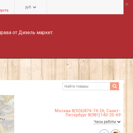
руб.
пуста
права от Дизель маркет.
Москва 8(926)874-74-26, Санкт-
Петербург 8(981)140-25-69
Часы работы