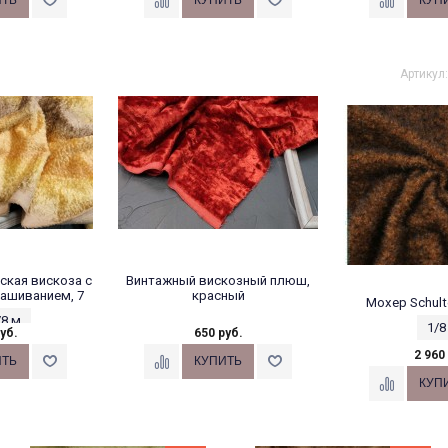
Артикул
ская вискоза с
Винтажный вискозный плюш,
ашиванием, 7
красный
Мохер Schult
/8 м
1/8
уб.
650 руб.
2 960