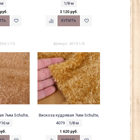
 м
1/8 м
 руб.
3 120 руб.
5066-1/16
Артикул: 4079-1/8
я 7мм Schulte,
Вискоза кудрявая 7мм Schulte,
/16 м
4079
1/8 м
руб.
1 620 руб.