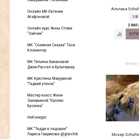
Закерьиной "Печенька"
Альпака Schult
Онлайн МК Евгении
1/8
Агафоновой
2 860 
Онлайн курс Анны Стома
"Зайчик"
МК "Снежная Сказка" Таси
Клонингер
МК Татьяны Бакановой
Артикул
Джек-Рассел и Бультерьер
МК Кристины Макуриной
"Гадкий утенок"
Мастер класс Жени
Закерьиной "Кролик
Бусинка"
НеКонкурс
МК "Тедди в ладошке"
Лариса Гаврикова @glarchik
Мохер Schulte