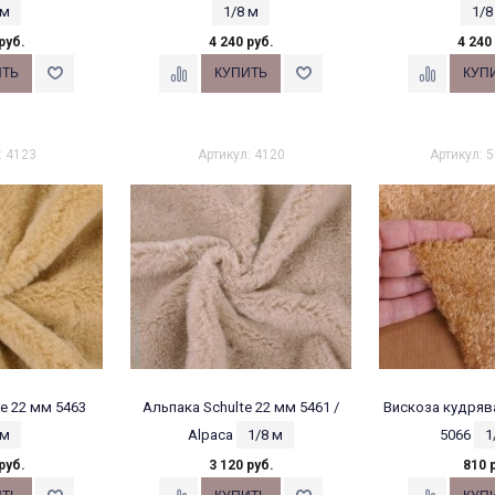
 м
1/8 м
1/8
руб.
4 240 руб.
4 240
: 4123
Артикул: 4120
Артикул: 
e 22 мм 5463
Альпака Schulte 22 мм 5461 /
Вискоза кудрява
 м
Alpaca
1/8 м
5066
1
руб.
3 120 руб.
810 