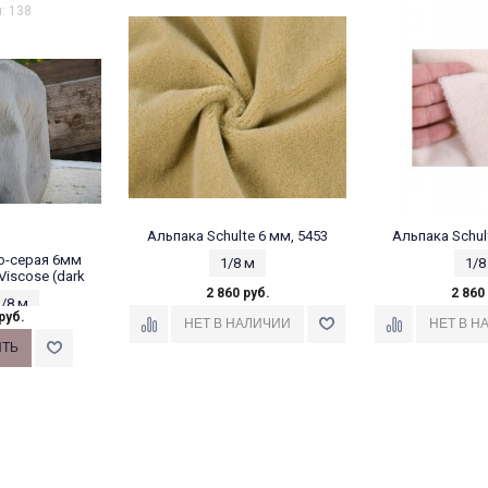
: 138
Альпака Schulte 6 мм, 5453
Альпака Schul
о-серая 6мм
1/8 м
1/8
 Viscose (dark
2 860 руб.
2 860
/8 м
руб.