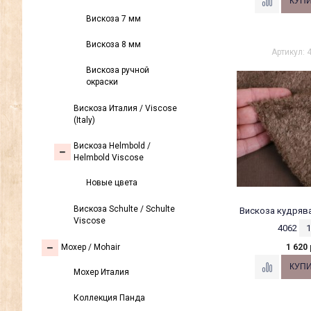
Вискоза 7 мм
Вискоза 8 мм
Артикул: 
Вискоза ручной
окраски
Вискоза Италия / Viscose
(Italy)
Вискоза Helmbold /
Helmbold Viscose
Новые цвета
Вискоза Sсhulte / Schulte
Вискоза кудрява
Viscose
4062
1
1 620 
Моxер / Mohair
Мохер Италия
Коллекция Панда