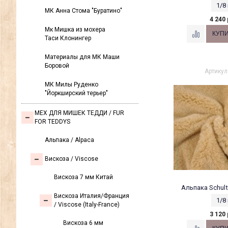
1/8
МК Анна Стома "Буратино"
4 240 
Мк Мишка из мохера
Таси Клонингер
Материалы для МК Маши
Боровой
Артикул
МК Милы Руденко
"Йоркширский терьер"
МЕХ ДЛЯ МИШЕК ТЕДДИ / FUR
FOR TEDDYS
Альпака / Alpaca
Вискоза / Viscose
Вискоза 7 мм Китай
Альпака Schult
Вискоза Италия/Франция
1/8
/ Viscose (Italy-France)
3 120 
Вискоза 6 мм