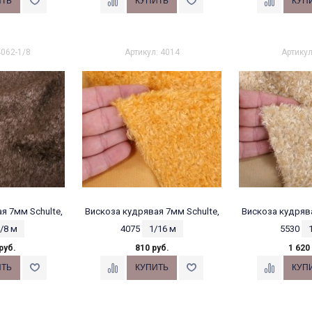
4062-1/8
Артикул: 4014
Артикул
я 7мм Schulte,
Вискоза кудрявая 7мм Schulte,
Вискоза кудрява
/8 м
4075
1/16 м
5530
руб.
810 руб.
1 620