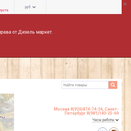
руб.
пуста
права от Дизель маркет.
Москва 8(926)874-74-26, Санкт-
Петербург 8(981)140-25-69
Часы работы