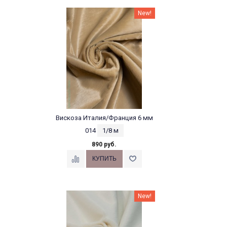
New!
Вискоза Италия/Франция 6 мм
014
1/8 м
890 руб.
New!