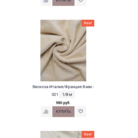
New!
Вискоза Италия/Франция 8 мм -
021
1/8 м
980 руб.
New!