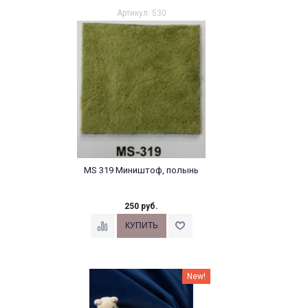
Артикул: 530
MS 319 Миништоф, полынь
250 руб.
New!