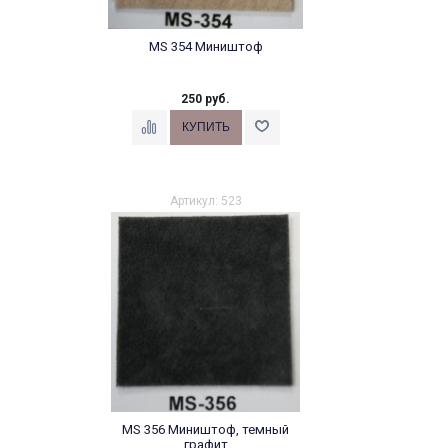
MS 354 Миништоф
250 руб.
Артикул: 523
MS 356 Миништоф, темный
графит