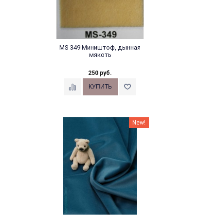
MS 349 Миништоф, дынная
мякоть
250 руб.
New!