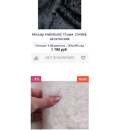
Мохер Helmbold 15 мм. CH564,
эксклюзив
Отрез 1/8 метра - 35х50 см
1 780 руб.
- 8%
New!