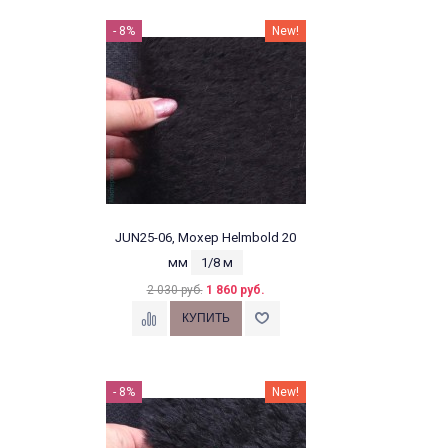
- 8%
New!
JUN25-06, Мохер Helmbold 20
мм
1/8 м
2 030 руб.
1 860 руб.
- 8%
New!