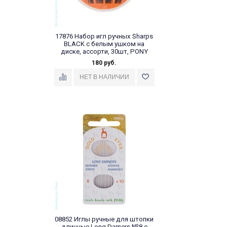
17876 Набор игл ручных Sharps
BLACK с белым ушком на
диске, ассорти, 30шт, PONY
180 руб.
08852 Иглы ручные для штопки
длинные Long Darners №8 с