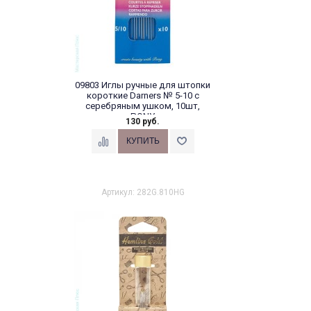
09803 Иглы ручные для штопки
короткие Darners № 5-10 с
серебряным ушком, 10шт,
PONY
130 руб.
Артикул: 282G.810HG