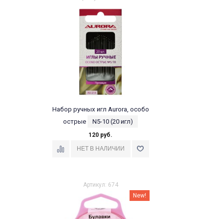
Набор ручных игл Aurora, особо
острые
N5-10 (20 игл)
120 руб.
Артикул: 674
New!