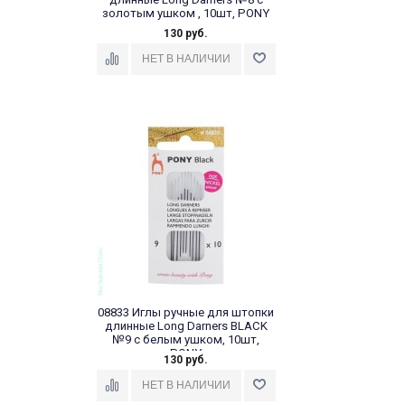
золотым ушком , 10шт, PONY
130 руб.
08833 Иглы ручные для штопки
длинные Long Darners BLACK
№9 c белым ушком, 10шт,
PONY
130 руб.