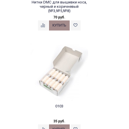
Нитки DMC для вышивки носа,
черный и коричневый
(№3,№5,№8)
70 руб.
№8 Черные для небольших
медведей (10 метров)
0103
35 руб.