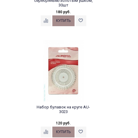
серебряным/золотым ушком,
30шт
180 руб.
Иглы ручные для шитья с
золотым ушком
Набор булавок на круге AU-
3023
120 руб.