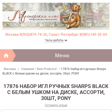
Москва 8(926)874-74-26, Санкт-Петербург 8(981)140-25-69
Часы работы
Меню
Магазин
/
Новинки! / New Products!
/
17876 Набор игл ручных Sharps
BLACK с белым ушком на диске, ассорти, 30шт, PONY
17876 НАБОР ИГЛ РУЧНЫХ SHARPS BLACK
С БЕЛЫМ УШКОМ НА ДИСКЕ, АССОРТИ,
30ШТ, PONY
Оставить отзыв