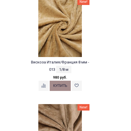
New!
Вискоза Италия/Франция 8 мм -
013
1/8 м
980 руб.
New!