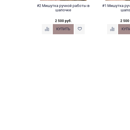
#2 Мишутка ручной работы в
#1 Мишутка ру
шапочке
шапо
2 500 руб.
2 500