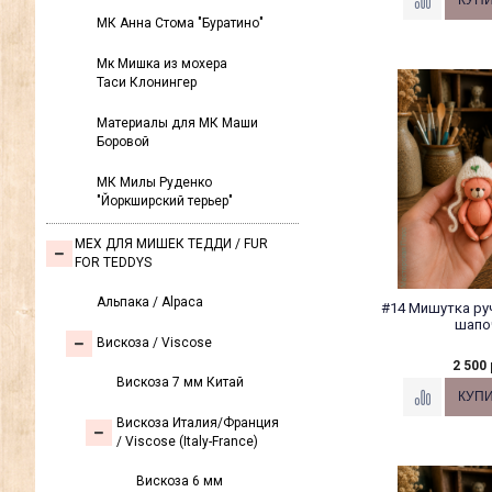
МК Анна Стома "Буратино"
Мк Мишка из мохера
Таси Клонингер
Материалы для МК Маши
Боровой
МК Милы Руденко
"Йоркширский терьер"
МЕХ ДЛЯ МИШЕК ТЕДДИ / FUR
FOR TEDDYS
Альпака / Alpaca
#14 Мишутка ру
шапо
Вискоза / Viscose
2 500 
Вискоза 7 мм Китай
Вискоза Италия/Франция
/ Viscose (Italy-France)
Вискоза 6 мм