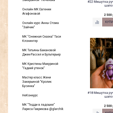
Закерьиной "Печенька"
#22 Мишутка ру
шапо
Онлайн МК Евгении
Агафоновой
2 500 
Онлайн курс Анны Стома
"Зайчик"
МК "Снежная Сказка" Таси
Клонингер
МК Татьяны Бакановой
Джек-Рассел и Бультерьер
МК Кристины Макуриной
"Гадкий утенок"
Мастер класс Жени
Закерьиной "Кролик
Бусинка"
#18 Мишутка ру
НеКонкурс
шапо
МК "Тедди в ладошке"
2 500 
Лариса Гаврикова @glarchik