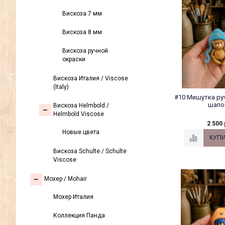
Вискоза 7 мм
Вискоза 8 мм
Вискоза ручной
окраски
Вискоза Италия / Viscose
(Italy)
#10 Мишутка ру
шапо
Вискоза Helmbold /
Helmbold Viscose
2 500 
Новые цвета
Вискоза Sсhulte / Schulte
Viscose
Моxер / Mohair
Мохер Италия
Коллекция Панда