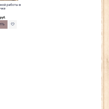
чной работы в
чке
 руб.