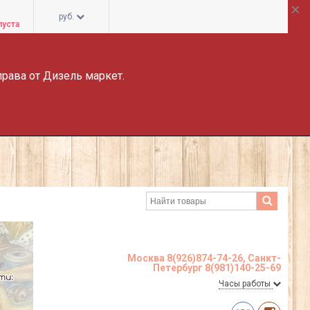
руб.
пуста
права от Дизель маркет.
Москва 8(926)874-74-26, Санкт-
Петербург 8(981)140-25-69
Часы работы