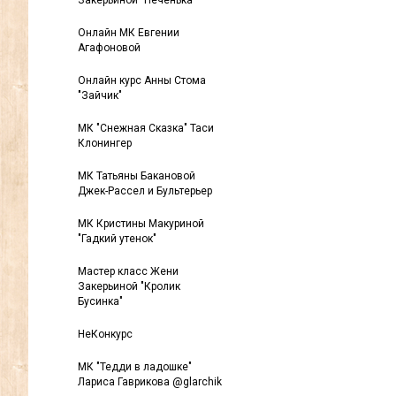
Закерьиной "Печенька"
Онлайн МК Евгении
Агафоновой
Онлайн курс Анны Стома
"Зайчик"
МК "Снежная Сказка" Таси
Клонингер
МК Татьяны Бакановой
Джек-Рассел и Бультерьер
МК Кристины Макуриной
"Гадкий утенок"
Мастер класс Жени
Закерьиной "Кролик
Бусинка"
НеКонкурс
МК "Тедди в ладошке"
Лариса Гаврикова @glarchik