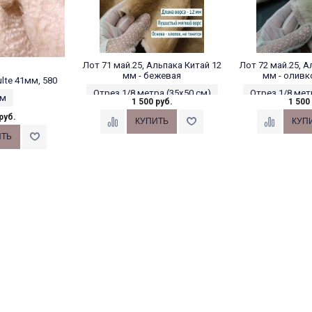
Лот 71 май.25, Альпака Китай 12
Лот 72 май.25, А
мм - бежевая
мм - оливк
lte 41мм, 580
Отрез 1/8 метра (35х50 см)
Отрез 1/8 мет
 м
1 500 руб.
1 500
руб.