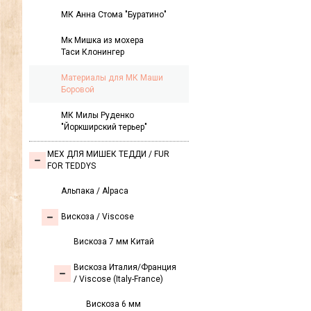
МК Анна Стома "Буратино"
Мк Мишка из мохера
Таси Клонингер
Материалы для МК Маши
Боровой
МК Милы Руденко
"Йоркширский терьер"
МЕХ ДЛЯ МИШЕК ТЕДДИ / FUR
FOR TEDDYS
Альпака / Alpaca
Вискоза / Viscose
Вискоза 7 мм Китай
Вискоза Италия/Франция
/ Viscose (Italy-France)
Вискоза 6 мм