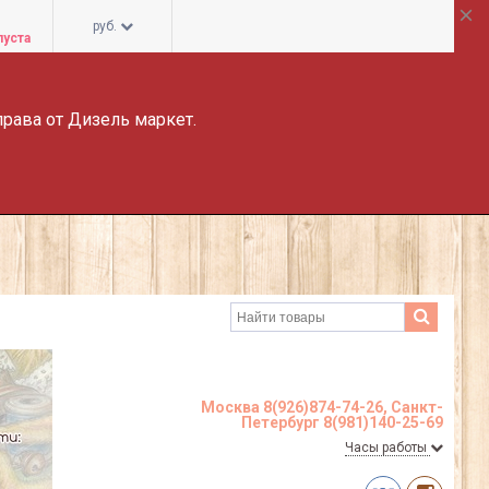
руб.
пуста
права от Дизель маркет.
Москва 8(926)874-74-26, Санкт-
Петербург 8(981)140-25-69
Часы работы