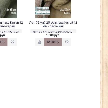
льпака Китай 12
Лот 75 май.25, Альпака Китай 12
ово-серая
мм - песочная
ра (35х50 см)
Отрез 1/8 метра (35х50 см)
 руб.
1 500 руб.