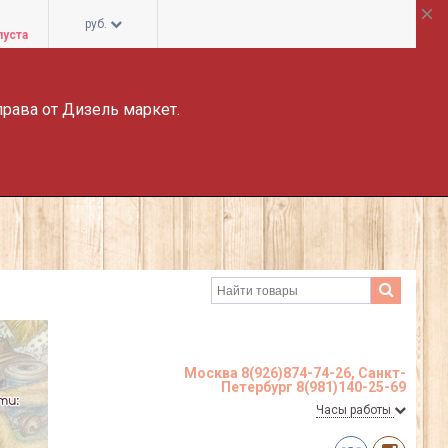
руб.
пуста
права от Дизель маркет.
Москва 8(926)874-74-26, Санкт-
Петербург 8(981)140-25-69
Часы работы