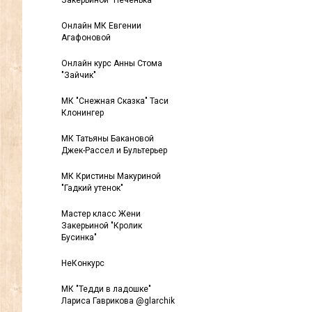
Закерьиной "Печенька"
Онлайн МК Евгении
Агафоновой
Онлайн курс Анны Стома
"Зайчик"
МК "Снежная Сказка" Таси
Клонингер
МК Татьяны Бакановой
Джек-Рассел и Бультерьер
МК Кристины Макуриной
"Гадкий утенок"
Мастер класс Жени
Закерьиной "Кролик
Бусинка"
НеКонкурс
МК "Тедди в ладошке"
Лариса Гаврикова @glarchik