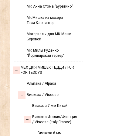
МК Анна Стома "Буратино"
Мк Мишка из мохера
Таси Клонингер
Материалы для МК Маши
Боровой
МК Милы Руденко
"Йоркширский терьер"
МЕХ ДЛЯ МИШЕК ТЕДДИ / FUR
FOR TEDDYS
Альпака / Alpaca
Вискоза / Viscose
Вискоза 7 мм Китай
Вискоза Италия/Франция
/ Viscose (Italy-France)
Вискоза 6 мм