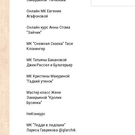
Закерьиной "Печенька"
Онлайн МК Евгении
Агафоновой
Онлайн курс Анны Стома
"Зайчик"
МК "Снежная Сказка" Таси
Клонингер
МК Татьяны Бакановой
Джек-Рассел и Бультерьер
МК Кристины Макуриной
"Гадкий утенок"
Мастер класс Жени
Закерьиной "Кролик
Бусинка"
НеКонкурс
МК "Тедди в ладошке"
Лариса Гаврикова @glarchik