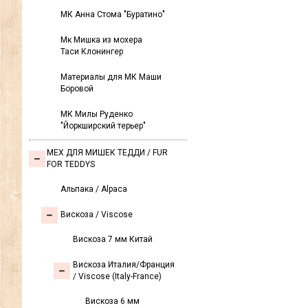
МК Анна Стома "Буратино"
Мк Мишка из мохера
Таси Клонингер
Материалы для МК Маши
Боровой
МК Милы Руденко
"Йоркширский терьер"
МЕХ ДЛЯ МИШЕК ТЕДДИ / FUR
FOR TEDDYS
Альпака / Alpaca
Вискоза / Viscose
Вискоза 7 мм Китай
Вискоза Италия/Франция
/ Viscose (Italy-France)
Вискоза 6 мм