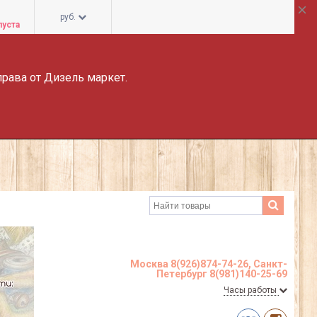
руб.
пуста
права от Дизель маркет.
Москва 8(926)874-74-26, Санкт-
Петербург 8(981)140-25-69
Часы работы