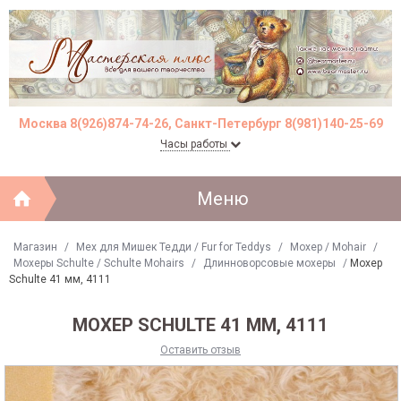
Москва 8(926)874-74-26, Санкт-Петербург 8(981)140-25-69
Часы работы
Меню
Магазин
/
Мех для Мишек Тедди / Fur for Teddys
/
Моxер / Mohair
/
Мохеры Sсhulte / Schulte Mohairs
/
Длинноворсовые мохеры
/
Мохер
Schulte 41 мм, 4111
МОХЕР SCHULTE 41 ММ, 4111
Оставить отзыв