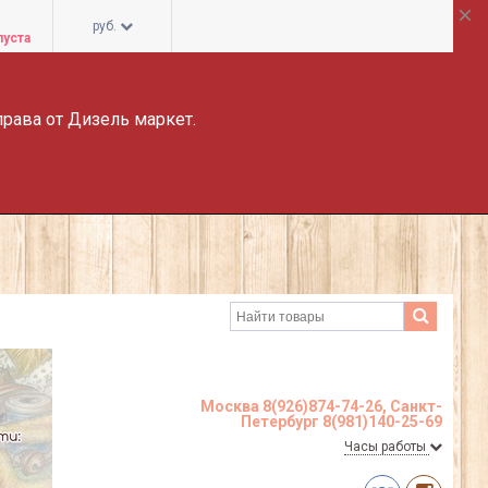
руб.
пуста
права от Дизель маркет.
Москва 8(926)874-74-26, Санкт-
Петербург 8(981)140-25-69
Часы работы