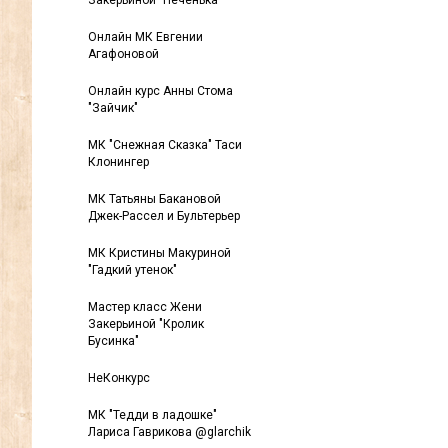
Закерьиной "Печенька"
Онлайн МК Евгении
Агафоновой
Онлайн курс Анны Стома
"Зайчик"
МК "Снежная Сказка" Таси
Клонингер
МК Татьяны Бакановой
Джек-Рассел и Бультерьер
МК Кристины Макуриной
"Гадкий утенок"
Мастер класс Жени
Закерьиной "Кролик
Бусинка"
НеКонкурс
МК "Тедди в ладошке"
Лариса Гаврикова @glarchik