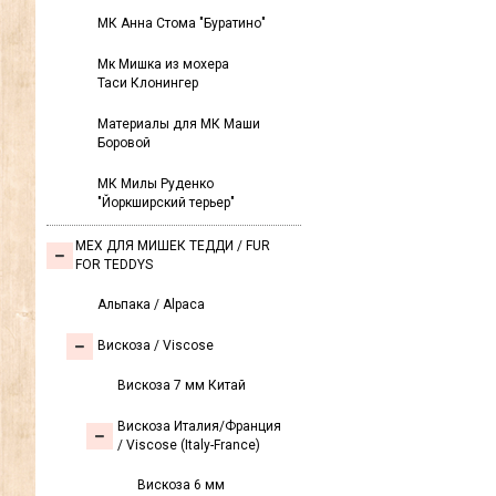
МК Анна Стома "Буратино"
Мк Мишка из мохера
Таси Клонингер
Материалы для МК Маши
Боровой
МК Милы Руденко
"Йоркширский терьер"
МЕХ ДЛЯ МИШЕК ТЕДДИ / FUR
FOR TEDDYS
Альпака / Alpaca
Вискоза / Viscose
Вискоза 7 мм Китай
Вискоза Италия/Франция
/ Viscose (Italy-France)
Вискоза 6 мм