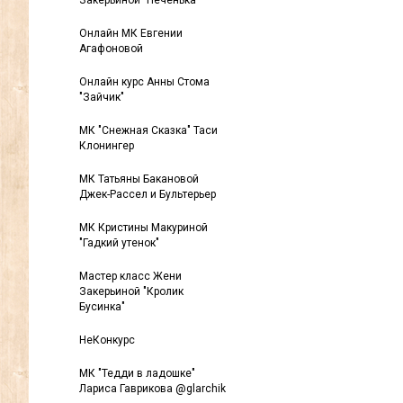
Закерьиной "Печенька"
Онлайн МК Евгении
Агафоновой
Онлайн курс Анны Стома
"Зайчик"
МК "Снежная Сказка" Таси
Клонингер
МК Татьяны Бакановой
Джек-Рассел и Бультерьер
МК Кристины Макуриной
"Гадкий утенок"
Мастер класс Жени
Закерьиной "Кролик
Бусинка"
НеКонкурс
МК "Тедди в ладошке"
Лариса Гаврикова @glarchik