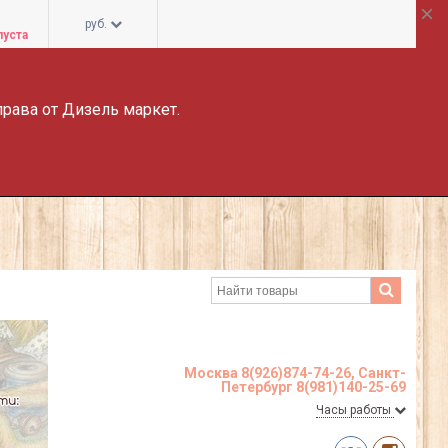
руб.
пуста
права от Дизель маркет.
Москва 8(926)874-74-26, Санкт-
Петербург 8(981)140-25-69
Часы работы