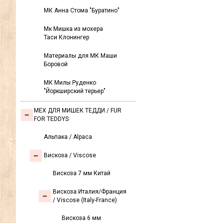
МК Анна Стома "Буратино"
Мк Мишка из мохера
Таси Клонингер
Материалы для МК Маши
Боровой
МК Милы Руденко
"Йоркширский терьер"
МЕХ ДЛЯ МИШЕК ТЕДДИ / FUR
FOR TEDDYS
Альпака / Alpaca
Вискоза / Viscose
Вискоза 7 мм Китай
Вискоза Италия/Франция
/ Viscose (Italy-France)
Вискоза 6 мм