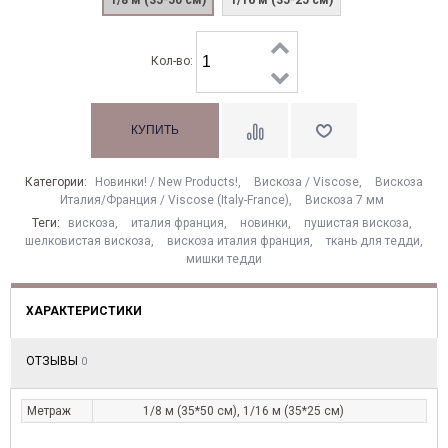
1/8 м (35*50 см)
1/16 м (35*25 см)
Кол-во:
Категории:
Новинки! / New Products!
,
Вискоза / Viscose
,
Вискоза
Италия/Франция / Viscose (Italy-France)
,
Вискоза 7 мм
Теги:
вискоза
,
италия франция
,
новинки
,
пушистая вискоза
,
шелковистая вискоза
,
вискоза италия франция
,
ткань для тедди
,
мишки тедди
ХАРАКТЕРИСТИКИ
ОТЗЫВЫ
0
Метраж
1/8 м (35*50 см), 1/16 м (35*25 см)