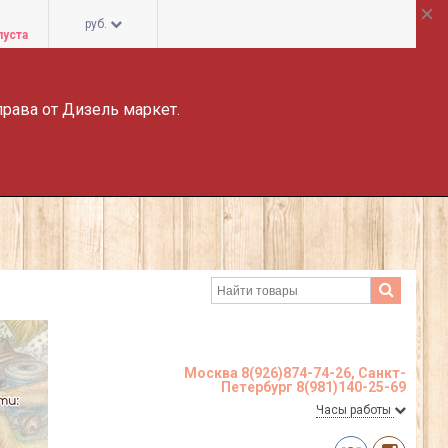
руб.
пуста
права от Дизель маркет.
Москва 8(926)874-74-26, Санкт-
Петербург 8(981)140-25-69
Часы работы