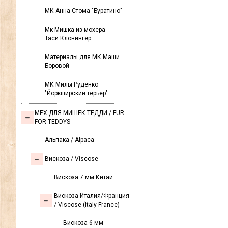
МК Анна Стома "Буратино"
Мк Мишка из мохера
Таси Клонингер
Материалы для МК Маши
Боровой
МК Милы Руденко
"Йоркширский терьер"
МЕХ ДЛЯ МИШЕК ТЕДДИ / FUR
FOR TEDDYS
Альпака / Alpaca
Вискоза / Viscose
Вискоза 7 мм Китай
Вискоза Италия/Франция
/ Viscose (Italy-France)
Вискоза 6 мм