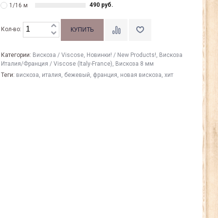
490 руб.
1/16 м
Кол-во:
Категории:
Вискоза / Viscose
,
Новинки! / New Products!
,
Вискоза
Италия/Франция / Viscose (Italy-France)
,
Вискоза 8 мм
Теги:
вискоза
,
италия
,
бежевый
,
франция
,
новая вискоза
,
хит