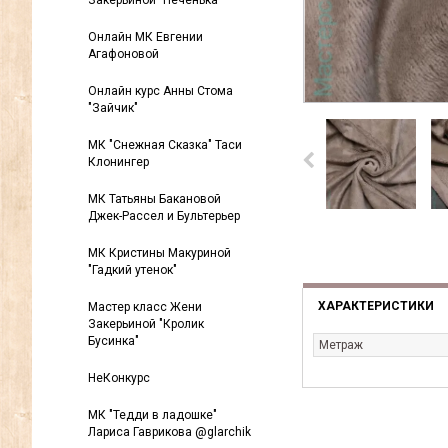
Закерьиной "Печенька"
Онлайн МК Евгении
Агафоновой
Онлайн курс Анны Стома
"Зайчик"
МК "Снежная Сказка" Таси
Клонингер
МК Татьяны Бакановой
Джек-Рассел и Бультерьер
МК Кристины Макуриной
"Гадкий утенок"
ХАРАКТЕРИСТИКИ
Мастер класс Жени
Закерьиной "Кролик
Бусинка"
Метраж
НеКонкурс
МК "Тедди в ладошке"
Лариса Гаврикова @glarchik