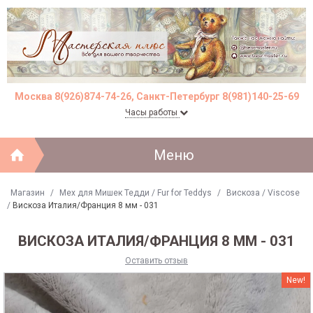
Москва 8(926)874-74-26, Санкт-Петербург 8(981)140-25-69
Часы работы
Меню
Магазин
/
Мех для Мишек Тедди / Fur for Teddys
/
Вискоза / Viscose
/
Вискоза Италия/Франция 8 мм - 031
ВИСКОЗА ИТАЛИЯ/ФРАНЦИЯ 8 ММ - 031
Оставить отзыв
New!