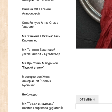
Закерьиной "Печенька"
Онлайн МК Евгении
Агафоновой
Онлайн курс Анны Стома
"Зайчик"
МК "Снежная Сказка" Таси
Клонингер
МК Татьяны Бакановой
Джек-Рассел и Бультерьер
МК Кристины Макуриной
"Гадкий утенок"
Мастер класс Жени
Закерьиной "Кролик
Бусинка"
НеКонкурс
ОТЗЫВЫ
0
МК "Тедди в ладошке"
Лариса Гаврикова @glarchik