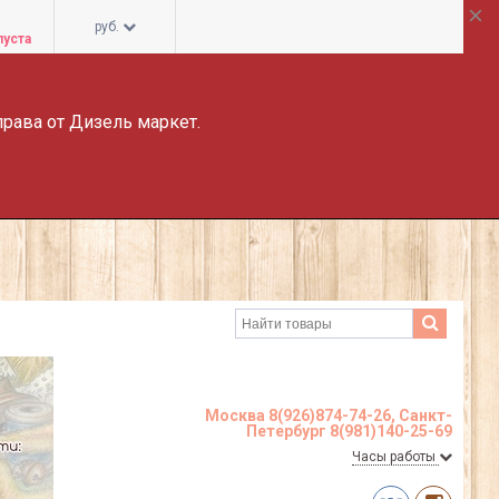
руб.
пуста
права от Дизель маркет.
Москва 8(926)874-74-26, Санкт-
Петербург 8(981)140-25-69
Часы работы