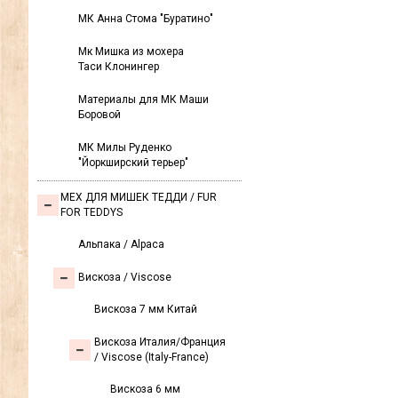
МК Анна Стома "Буратино"
Мк Мишка из мохера
Таси Клонингер
Материалы для МК Маши
Боровой
МК Милы Руденко
"Йоркширский терьер"
МЕХ ДЛЯ МИШЕК ТЕДДИ / FUR
FOR TEDDYS
Альпака / Alpaca
Вискоза / Viscose
Вискоза 7 мм Китай
Вискоза Италия/Франция
/ Viscose (Italy-France)
Вискоза 6 мм