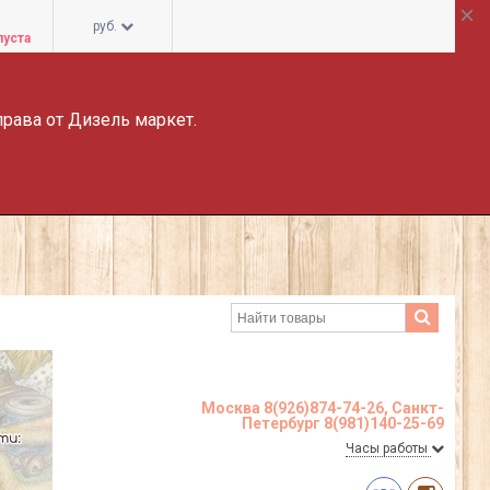
руб.
пуста
права от Дизель маркет.
Москва 8(926)874-74-26, Санкт-
Петербург 8(981)140-25-69
Часы работы