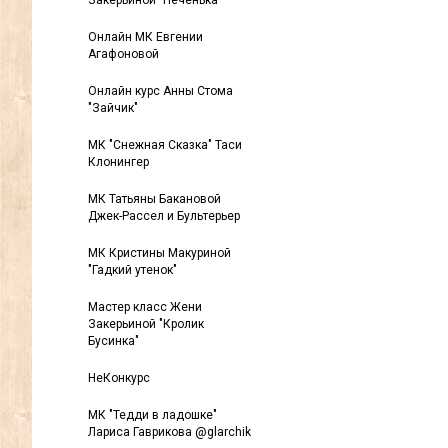
Закерьиной "Печенька"
Онлайн МК Евгении
Агафоновой
Онлайн курс Анны Стома
"Зайчик"
МК "Снежная Сказка" Таси
Клонингер
МК Татьяны Бакановой
Джек-Рассел и Бультерьер
МК Кристины Макуриной
"Гадкий утенок"
Мастер класс Жени
Закерьиной "Кролик
Бусинка"
НеКонкурс
МК "Тедди в ладошке"
Лариса Гаврикова @glarchik