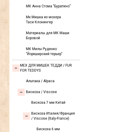
МК Анна Стома "Буратино"
Мк Мишка из мохера
Таси Клонингер
Материалы для МК Маши
Боровой
МК Милы Руденко
"Йоркширский терьер"
МЕХ ДЛЯ МИШЕК ТЕДДИ / FUR
FOR TEDDYS
Альпака / Alpaca
Вискоза / Viscose
Вискоза 7 мм Китай
Вискоза Италия/Франция
/ Viscose (Italy-France)
Вискоза 6 мм