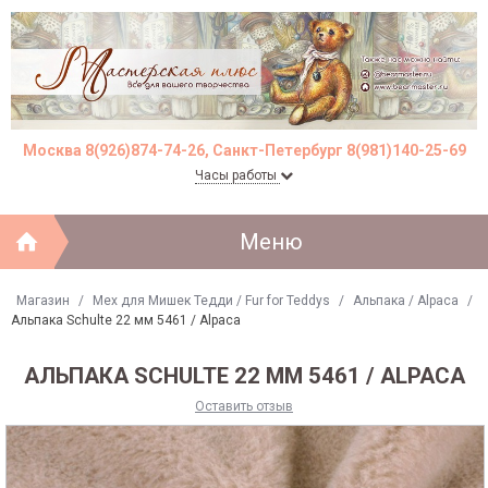
Москва 8(926)874-74-26, Санкт-Петербург 8(981)140-25-69
Часы работы
Меню
Магазин
/
Мех для Мишек Тедди / Fur for Teddys
/
Альпака / Alpaca
/
Альпака Schulte 22 мм 5461 / Alpaca
АЛЬПАКА SCHULTE 22 ММ 5461 / ALPACA
Оставить отзыв