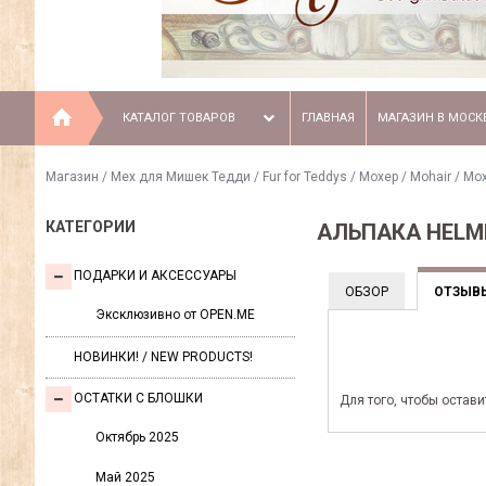
КАТАЛОГ ТОВАРОВ
ГЛАВНАЯ
МАГАЗИН В МОСК
Магазин
/
Мех для Мишек Тедди / Fur for Teddys
/
Моxер / Mohair
/
Мох
КАТЕГОРИИ
АЛЬПАКА HELM
ПОДАРКИ И АКСЕССУАРЫ
ОБЗОР
ОТЗЫВ
Эксклюзивно от OPEN.ME
НОВИНКИ! / NEW PRODUCTS!
ОСТАТКИ С БЛОШКИ
Для того, чтобы остав
Октябрь 2025
Май 2025