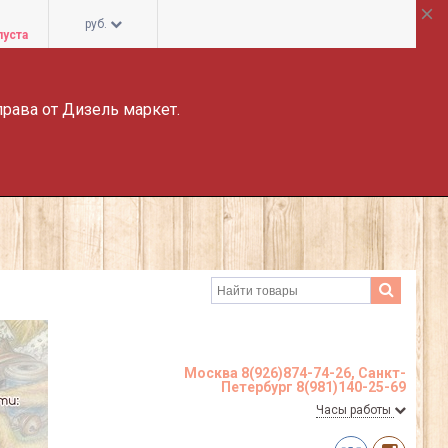
руб.
пуста
права от Дизель маркет.
Москва 8(926)874-74-26, Санкт-
Петербург 8(981)140-25-69
Часы работы