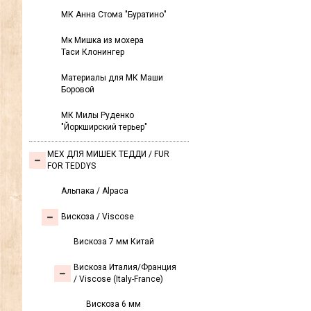
МК Анна Стома "Буратино"
Мк Мишка из мохера
Таси Клонингер
Материалы для МК Маши
Боровой
МК Милы Руденко
"Йоркширский терьер"
МЕХ ДЛЯ МИШЕК ТЕДДИ / FUR
FOR TEDDYS
Альпака / Alpaca
Вискоза / Viscose
Вискоза 7 мм Китай
Вискоза Италия/Франция
/ Viscose (Italy-France)
Вискоза 6 мм