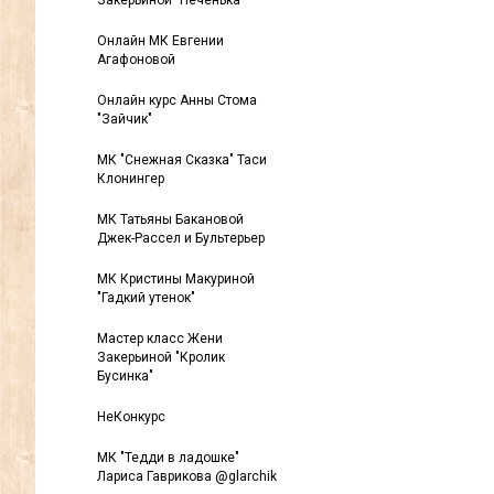
Закерьиной "Печенька"
Онлайн МК Евгении
Агафоновой
Онлайн курс Анны Стома
"Зайчик"
МК "Снежная Сказка" Таси
Клонингер
МК Татьяны Бакановой
Джек-Рассел и Бультерьер
МК Кристины Макуриной
"Гадкий утенок"
Мастер класс Жени
Закерьиной "Кролик
Бусинка"
НеКонкурс
МК "Тедди в ладошке"
Лариса Гаврикова @glarchik