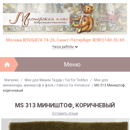
Москва 8(926)874-74-26, Санкт-Петербург 8(981)140-25-69
Часы работы
Меню
Магазин
/
Мех для Мишек Тедди / Fur for Teddys
/
Мех для
миниатюры, миништоф и флок / Fabrics for miniature
/
MS 313 Миништоф,
коричневый
MS 313 МИНИШТОФ, КОРИЧНЕВЫЙ
Оставить отзыв