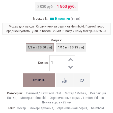
1 860 руб.
2 030 руб.
Москва В:
В наличии
(11 шт)
Мохер для панды. Ограниченная серия от Helmbold. Прямой ворс
средней густоты. Длина ворса - 20мм. В пару к нему мохер JUN25-05.
Метраж:
1/8 м (35*50 см)
1/16 м (35*25 см)
Кол-во:
Категории:
Новинки! / New Products!
,
Моxер / Mohair
,
Коллекция
Панда
,
Мохеры Helmbold
,
Ограниченные серии / Limited Edition
,
Длина ворса - 25 мм
Теги:
мохер
,
мохер Германия
,
ограниченная серия
,
helmbold