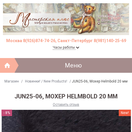
Москва 8(926)874-74-26, Санкт-Петербург 8(981)140-25-69
Часы работы
Меню
Магазин
/
Новинки! / New Products!
/
JUN25-06, Мохер Helmbold 20 мм
JUN25-06, МОХЕР HELMBOLD 20 ММ
Оставить отзыв
- 8%
New!