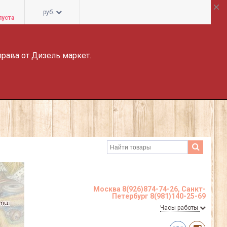
руб.
пуста
права от Дизель маркет.
Москва 8(926)874-74-26, Санкт-
Петербург 8(981)140-25-69
Часы работы