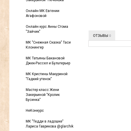
Закерьиной "Печенька"
Онлайн МК Евгении
Агафоновой
Онлайн курс Анны Стома
"Зайчик"
ОТЗЫВЫ
0
МК "Снежная Сказка" Таси
Клонингер
МК Татьяны Бакановой
Джек-Рассел и Бультерьер
МК Кристины Макуриной
"Гадкий утенок"
Мастер класс Жени
Закерьиной "Кролик
Бусинка"
НеКонкурс
МК "Тедди в ладошке"
Лариса Гаврикова @glarchik