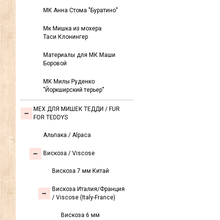
МК Анна Стома "Буратино"
Мк Мишка из мохера
Таси Клонингер
Материалы для МК Маши
Боровой
МК Милы Руденко
"Йоркширский терьер"
МЕХ ДЛЯ МИШЕК ТЕДДИ / FUR
FOR TEDDYS
Альпака / Alpaca
Вискоза / Viscose
Вискоза 7 мм Китай
Вискоза Италия/Франция
/ Viscose (Italy-France)
Вискоза 6 мм