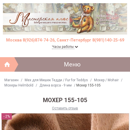
Москва 8(926)874-74-26, Санкт-Петербург 8(981)140-25-69
Часы работы
Меню
Магазин
/
Мех для Мишек Тедди / Fur for Teddys
/
Моxер / Mohair
/
Мохеры Helmbold
/
Длина ворса - 9 мм
/
Мохер 155-105
МОХЕР 155-105
Оставить отзыв
- 2%