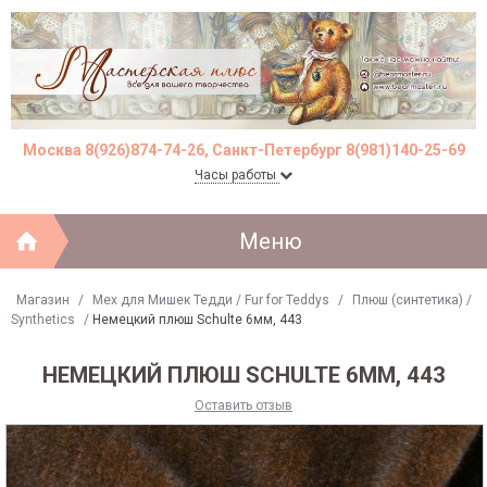
Москва 8(926)874-74-26, Санкт-Петербург 8(981)140-25-69
Часы работы
Меню
Магазин
/
Мех для Мишек Тедди / Fur for Teddys
/
Плюш (синтетика) /
Synthetics
/
Немецкий плюш Schulte 6мм, 443
НЕМЕЦКИЙ ПЛЮШ SCHULTE 6ММ, 443
Оставить отзыв