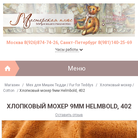
Москва 8(926)874-74-26, Санкт-Петербург 8(981)140-25-69
Часы работы
Меню
Магазин
/
Мех для Мишек Тедди / Fur for Teddys
/
Хлопковый мохер /
Cotton
/
Хлопковый мохер 9мм Helmbold, 402
ХЛОПКОВЫЙ МОХЕР 9ММ HELMBOLD, 402
Оставить отзыв