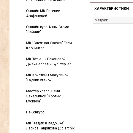
Закерьиной "Печенька"
ХАРАКТЕРИСТИКИ
Онлайн МК Евгении
Агафоновой
Метраж
Онлайн курс Анны Стома
"Зайчик"
МК "Снежная Сказка" Таси
Клонингер
МК Татьяны Бакановой
Джек-Рассел и Бультерьер
МК Кристины Макуриной
"Гадкий утенок"
Мастер класс Жени
Закерьиной "Кролик
Бусинка"
НеКонкурс
МК "Тедди в ладошке"
Лариса Гаврикова @glarchik