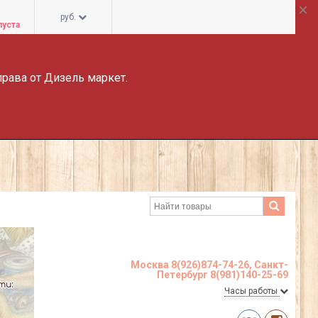
руб.
пуста
права от Дизель маркет.
Москва 8(926)874-74-26, Санкт-
Петербург 8(981)140-25-69
Часы работы