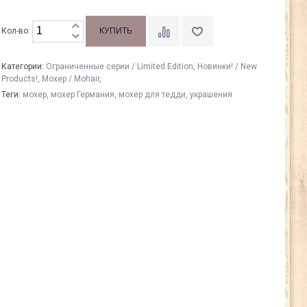
Кол-во:
Категории:
Ограниченные серии / Limited Edition
,
Новинки! / New
Products!
,
Моxер / Mohair
,
Теги:
мохер
,
мохер Германия
,
мохер для тедди
,
украшения