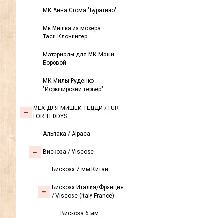
МК Анна Стома "Буратино"
Мк Мишка из мохера
Таси Клонингер
Материалы для МК Маши
Боровой
МК Милы Руденко
"Йоркширский терьер"
МЕХ ДЛЯ МИШЕК ТЕДДИ / FUR
FOR TEDDYS
Альпака / Alpaca
Вискоза / Viscose
Вискоза 7 мм Китай
Вискоза Италия/Франция
/ Viscose (Italy-France)
Вискоза 6 мм