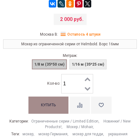
2 000 руб.
Москва В:
Осталось 4 штуки
Мохер из ограниченной серии от Helmbold. Ворс 16мм
Метраж:
1/8 м (35*50 см)
1/16 м (35*25 см)
Кол-во:
Категории:
Ограниченные серии / Limited Edition
,
Новинки! / New
Products!
,
Моxер / Mohair
,
Теги:
мохер
,
мохер Германия
,
мохер для тедди
,
украшения