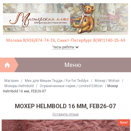
Москва 8(926)874-74-26, Санкт-Петербург 8(981)140-25-69
Часы работы
Меню
Магазин
/
Мех для Мишек Тедди / Fur for Teddys
/
Моxер / Mohair
/
Мохеры Helmbold
/
Ограниченные серии / Limited Edition
/
Мохер
Helmbold 16 мм, FEB26-07
МОХЕР HELMBOLD 16 ММ, FEB26-07
Оставить отзыв
New!