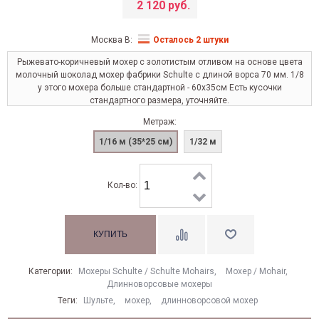
2 120 руб.
Москва В:
Осталось 2 штуки
Рыжевато-коричневый мохер с золотистым отливом на основе цвета
молочный шоколад мохер фабрики Schulte с длиной ворса 70 мм. 1/8
у этого мохера больше стандартной - 60х35см Есть кусочки
стандартного размера, уточняйте.
Метраж:
1/16 м (35*25 см)
1/32 м
Кол-во:
Категории:
Мохеры Sсhulte / Schulte Mohairs
,
Моxер / Mohair
,
Длинноворсовые мохеры
Теги:
Шульте
,
мохер
,
длинноворсовой мохер