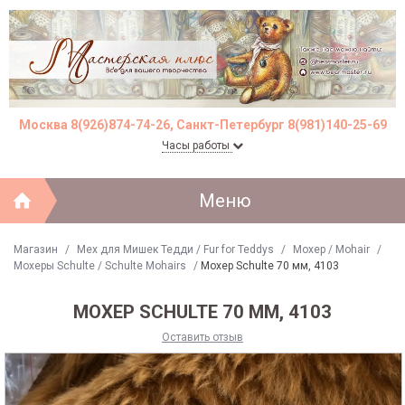
Москва 8(926)874-74-26, Санкт-Петербург 8(981)140-25-69
Часы работы
Меню
Магазин
/
Мех для Мишек Тедди / Fur for Teddys
/
Моxер / Mohair
/
Мохеры Sсhulte / Schulte Mohairs
/
Мохер Schulte 70 мм, 4103
МОХЕР SCHULTE 70 ММ, 4103
Оставить отзыв