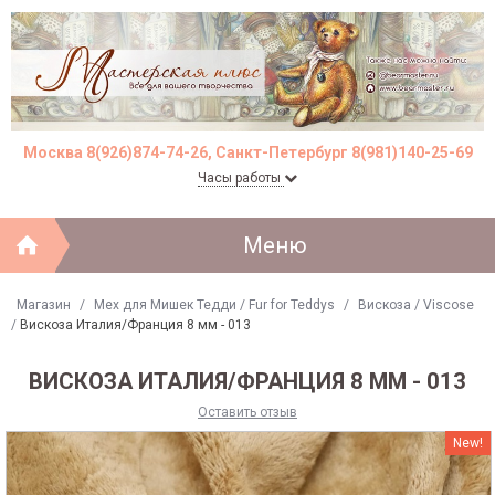
Москва 8(926)874-74-26, Санкт-Петербург 8(981)140-25-69
Часы работы
Меню
Магазин
/
Мех для Мишек Тедди / Fur for Teddys
/
Вискоза / Viscose
/
Вискоза Италия/Франция 8 мм - 013
ВИСКОЗА ИТАЛИЯ/ФРАНЦИЯ 8 ММ - 013
Оставить отзыв
New!