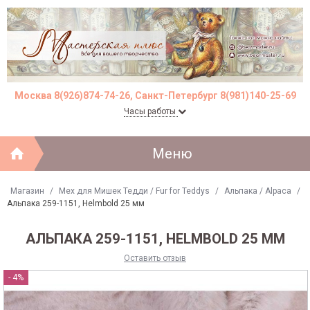
Москва 8(926)874-74-26, Санкт-Петербург 8(981)140-25-69
Часы работы
Меню
Магазин
/
Мех для Мишек Тедди / Fur for Teddys
/
Альпака / Alpaca
/
Альпака 259-1151, Helmbold 25 мм
АЛЬПАКА 259-1151, HELMBOLD 25 ММ
Оставить отзыв
- 4%