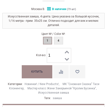
Москва В:
В наличии
(73 шт)
Искусственная замша, 4 цвета. Цена указана за большой кусочек,
1/16 метра - прим. 35х25 см. Отлично подходит для век и мелких
деталей.
Цвет № / Color №:
1
4
Кол-во:
Категории:
Новинки! / New Products!
,
МК "Снежная Сказка" Таси
Клонингер
,
Мастер класс Жени Закерьиной "Кролик Бусинка"
,
Искусственная замша
Теги:
замша