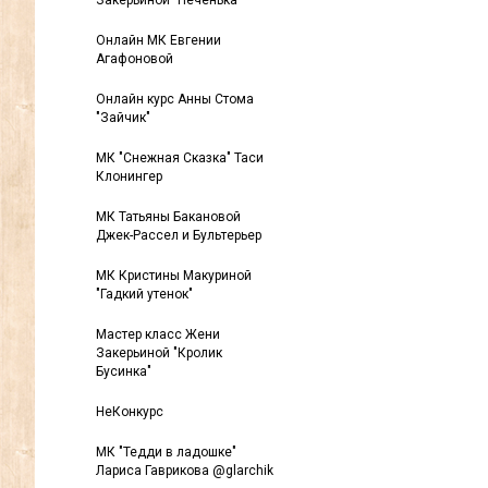
Закерьиной "Печенька"
Онлайн МК Евгении
Агафоновой
Онлайн курс Анны Стома
"Зайчик"
МК "Снежная Сказка" Таси
Клонингер
МК Татьяны Бакановой
Джек-Рассел и Бультерьер
МК Кристины Макуриной
"Гадкий утенок"
Мастер класс Жени
Закерьиной "Кролик
Бусинка"
НеКонкурс
МК "Тедди в ладошке"
Лариса Гаврикова @glarchik