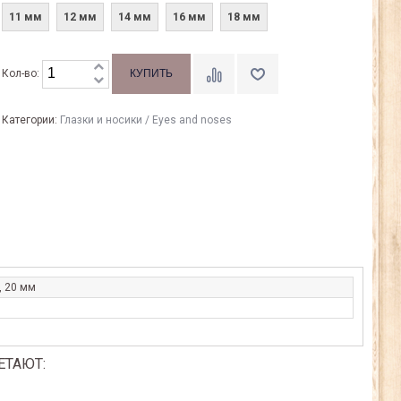
11 мм
12 мм
14 мм
16 мм
18 мм
Кол-во:
Категории:
Глазки и носики / Eyes and noses
, 20 мм
ЕТАЮТ: