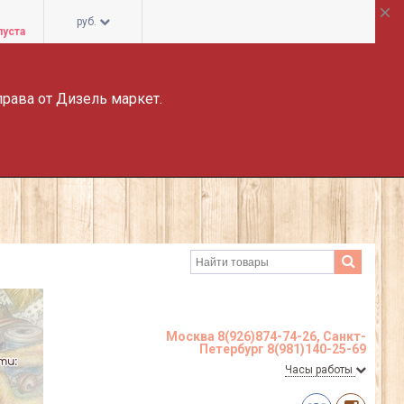
руб.
пуста
права от Дизель маркет.
Москва 8(926)874-74-26, Санкт-
Петербург 8(981)140-25-69
Часы работы