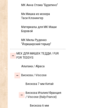
МК Анна Стома "Буратино"
Мк Мишка из мохера
Таси Клонингер
Материалы для МК Маши
Боровой
МК Милы Руденко
"Йоркширский терьер"
МЕХ ДЛЯ МИШЕК ТЕДДИ / FUR
FOR TEDDYS
Альпака / Alpaca
Вискоза / Viscose
Вискоза 7 мм Китай
Вискоза Италия/Франция
/ Viscose (Italy-France)
Вискоза 6 мм