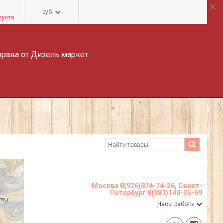
руб.
пуста
права от Дизель маркет.
Москва 8(926)874-74-26, Санкт-
Петербург 8(981)140-25-69
Часы работы