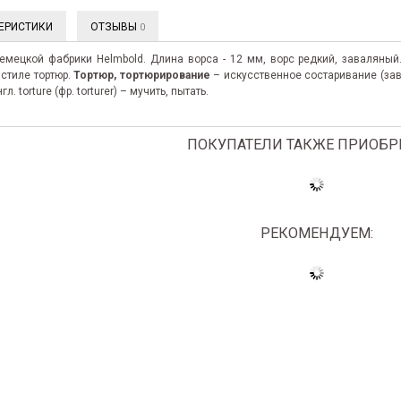
ЕРИСТИКИ
ОТЗЫВЫ
0
емецкой фабрики Helmbold. Длина ворса - 12 мм, ворс редкий, заваляный.
стиле тортюр.
Тортюр, тортюрирование
– искусственное состаривание (зав
. torture (фр. torturer) – мучить, пытать.
ПОКУПАТЕЛИ ТАКЖЕ ПРИОБР
РЕКОМЕНДУЕМ: