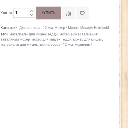
Кол-во:
Категории:
Длина ворса - 12 мм
,
Моxер / Mohair
,
Мохеры Helmbold
Теги:
материалы для мишек Тедди
,
мохер
,
мохер Германия
,
заваляный мохер
,
мохер для мишек Тедди
,
мохер для мишек
,
материалы для мишек
,
длина ворса - 12 мм
,
кирпичный