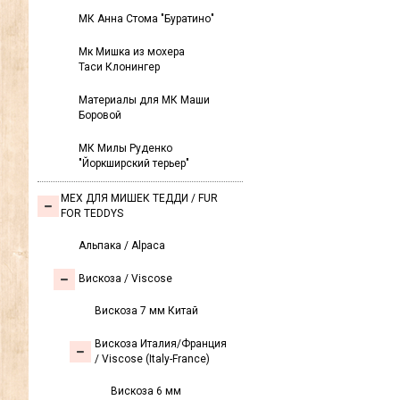
МК Анна Стома "Буратино"
Мк Мишка из мохера
Таси Клонингер
Материалы для МК Маши
Боровой
МК Милы Руденко
"Йоркширский терьер"
МЕХ ДЛЯ МИШЕК ТЕДДИ / FUR
FOR TEDDYS
Альпака / Alpaca
Вискоза / Viscose
Вискоза 7 мм Китай
Вискоза Италия/Франция
/ Viscose (Italy-France)
Вискоза 6 мм