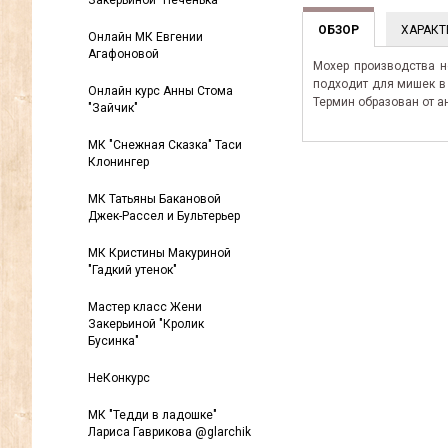
Закерьиной "Печенька"
ОБЗОР
ХАРАКТ
Онлайн МК Евгении
Агафоновой
Мохер производства н
подходит для мишек в 
Онлайн курс Анны Стома
Термин образован от англ
"Зайчик"
МК "Снежная Сказка" Таси
Клонингер
МК Татьяны Бакановой
Джек-Рассел и Бультерьер
МК Кристины Макуриной
"Гадкий утенок"
Мастер класс Жени
Закерьиной "Кролик
Бусинка"
НеКонкурс
МК "Тедди в ладошке"
Лариса Гаврикова @glarchik