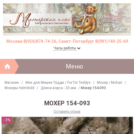
Москва 8(926)874-74-26, Санкт-Петербург 8(981)140-25-69
Часы работы
Меню
Магазин
/
Мех для Мишек Тедди / Fur for Teddys
/
Моxер / Mohair
/
Мохеры Helmbold
/
Длина ворса - 20 мм
/
Мохер 154-093
МОХЕР 154-093
Оставить отзыв
- 3%