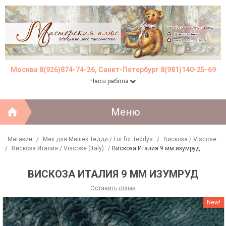
Москва 8(926)874-74-26, Санкт-Петербург 8(981)140-25-69
Часы работы
Меню
Магазин
/
Мех для Мишек Тедди / Fur for Teddys
/
Вискоза / Viscose
/
Вискоза Италия / Viscose (Italy)
/
Вискоза Италия 9 мм изумруд
ВИСКОЗА ИТАЛИЯ 9 ММ ИЗУМРУД
Оставить отзыв
New!