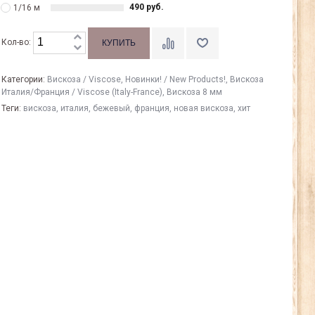
490 руб.
1/16 м
Кол-во:
Категории:
Вискоза / Viscose
,
Новинки! / New Products!
,
Вискоза
Италия/Франция / Viscose (Italy-France)
,
Вискоза 8 мм
Теги:
вискоза
,
италия
,
бежевый
,
франция
,
новая вискоза
,
хит