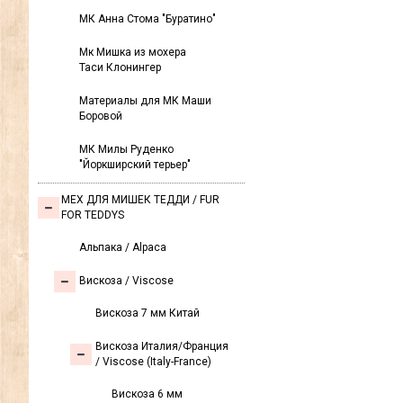
МК Анна Стома "Буратино"
Мк Мишка из мохера
Таси Клонингер
Материалы для МК Маши
Боровой
МК Милы Руденко
"Йоркширский терьер"
МЕХ ДЛЯ МИШЕК ТЕДДИ / FUR
FOR TEDDYS
Альпака / Alpaca
Вискоза / Viscose
Вискоза 7 мм Китай
Вискоза Италия/Франция
/ Viscose (Italy-France)
Вискоза 6 мм