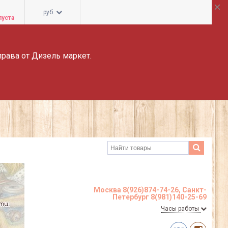
руб.
пуста
права от Дизель маркет.
Москва 8(926)874-74-26, Санкт-
Петербург 8(981)140-25-69
Часы работы