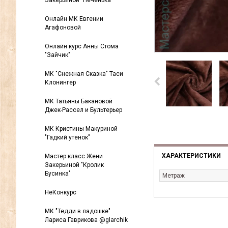
Закерьиной "Печенька"
Онлайн МК Евгении
Агафоновой
Онлайн курс Анны Стома
"Зайчик"
МК "Снежная Сказка" Таси
Клонингер
МК Татьяны Бакановой
Джек-Рассел и Бультерьер
МК Кристины Макуриной
"Гадкий утенок"
ХАРАКТЕРИСТИКИ
Мастер класс Жени
Закерьиной "Кролик
Бусинка"
Метраж
НеКонкурс
МК "Тедди в ладошке"
Лариса Гаврикова @glarchik