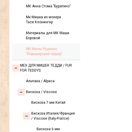
МК Анна Стома "Буратино"
Мк Мишка из мохера
Таси Клонингер
Материалы для МК Маши
Боровой
МК Милы Руденко
"Йоркширский терьер"
МЕХ ДЛЯ МИШЕК ТЕДДИ / FUR
FOR TEDDYS
Альпака / Alpaca
Вискоза / Viscose
Вискоза 7 мм Китай
Вискоза Италия/Франция
/ Viscose (Italy-France)
Вискоза 6 мм