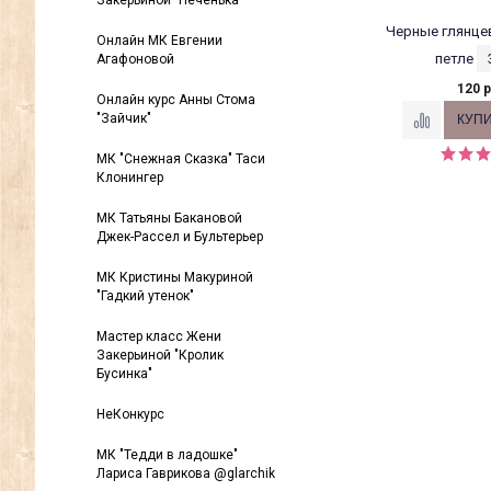
Закерьиной "Печенька"
Черные глянцев
Онлайн МК Евгении
петле
Агафоновой
120 р
Онлайн курс Анны Стома
"Зайчик"
МК "Снежная Сказка" Таси
Клонингер
МК Татьяны Бакановой
Джек-Рассел и Бультерьер
МК Кристины Макуриной
"Гадкий утенок"
Мастер класс Жени
Закерьиной "Кролик
Бусинка"
НеКонкурс
МК "Тедди в ладошке"
Лариса Гаврикова @glarchik