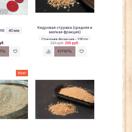
Кедровая стружка (средняя и
BRE
40 мм
мелкая фракция)
Средняя фракция - 150 гр
уб.
250 руб.
200 руб.
New!