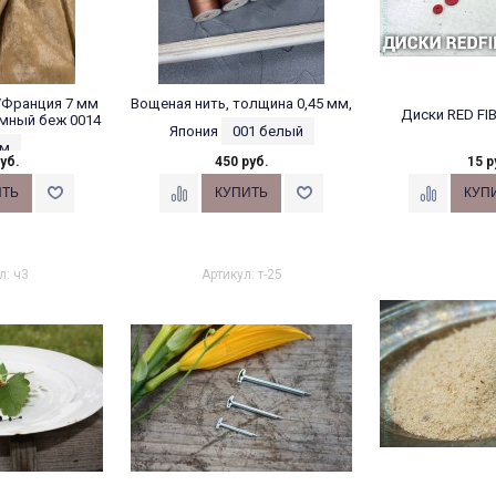
/Франция 7 мм
Вощеная нить, толщина 0,45 мм,
Диски RED FI
мный беж 0014
Япония
001 белый
 м
уб.
450 руб.
15 р
л: ч3
Артикул: т-25