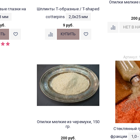
Опилки мелкие и
ые глазки на
Шплинты Т-образные / T-shaped
3 мм
cotterpins
2,0х25 мм
200 
уб.
9 руб.
Артикул: 
Опилки мелкие из черемухи, 150
гр.
Стеклянный г
фракции
1,0 
200 руб.