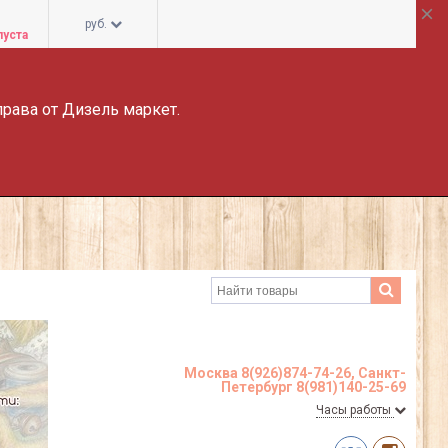
руб.
пуста
права от Дизель маркет.
Москва 8(926)874-74-26, Санкт-
Петербург 8(981)140-25-69
Часы работы